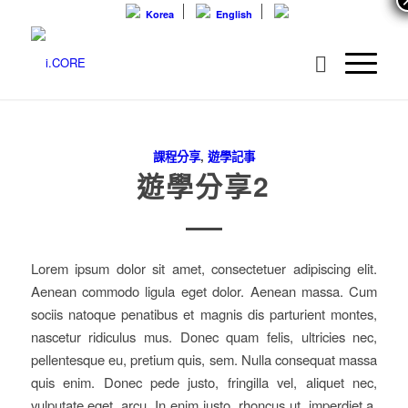
Korea
English
課程分享
,
遊學記事
遊學分享2
Lorem ipsum dolor sit amet, consectetuer adipiscing elit.
Aenean commodo ligula eget dolor. Aenean massa. Cum
sociis natoque penatibus et magnis dis parturient montes,
nascetur ridiculus mus.
Donec quam felis, ultricies nec,
pellentesque eu, pretium quis, sem. Nulla consequat massa
quis enim. Donec pede justo, fringilla vel, aliquet nec,
vulputate eget, arcu. In enim justo, rhoncus ut, imperdiet a,