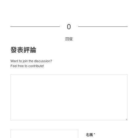
0
回復
發表評論
Want to join the discussion?
Feel free to contribute!
*
名稱