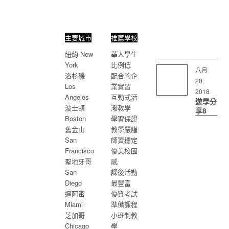
主要城市
推薦學校
紐約 New
華人學生
York
比例低
八月
洛杉磯
配合的企
20,
Los
業實習
2018
Angeles
互動式活
遊學分
波士頓
潑教學
享8
Boston
學習保證
美國
舊金山
教學嚴謹
San
師資穩定
Francisco
優美校園
移民組成國度 人
聖地牙哥
感
口文化多元
San
課後活動
Diego
最豐富
邁阿密
優質考試
Miami
準備課程
芝加哥
小班制教
Chicago
學