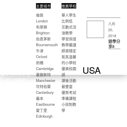
主要城市
推薦學校
倫敦
華人學生
London
比例低
八月
布萊頓
互動式活
20,
Brighton
潑教學
2018
伯恩茅斯
學習保證
遊學分
Bournemouth
教學嚴謹
享8
牛津
師資穩定
英國
Oxford
氣氛溫馨
劍橋
的小學校
USA
Cambridge
優美校園
歷史悠久文化 豐
曼徹斯特
感
富人文素養
Manchester
課後活動
坎特伯雷
最豐富
Canterbury
優質考試
義本
準備課程
Eastbourne
小班制教
愛丁堡
學
Edinburgh