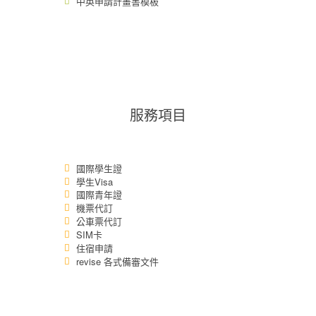
中英申請計畫書模板
服務項目
國際學生證
學生Visa
國際青年證
機票代訂
公車票代訂
SIM卡
住宿申請
revise 各式備審文件