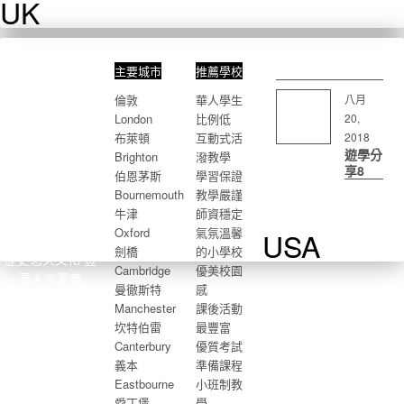
UK
主要城市
推薦學校
八月
倫敦
華人學生
20,
London
比例低
2018
布萊頓
互動式活
遊學分
Brighton
潑教學
享8
伯恩茅斯
學習保證
Bournemouth
教學嚴謹
牛津
師資穩定
英國
Oxford
氣氛溫馨
USA
劍橋
的小學校
歷史悠久文化 豐
Cambridge
優美校園
富人文素養
曼徹斯特
感
Manchester
課後活動
坎特伯雷
最豐富
Canterbury
優質考試
義本
準備課程
Eastbourne
小班制教
愛丁堡
學