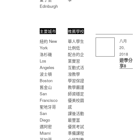
Edinburgh
主要城市
推薦學校
八月
紐約 New
華人學生
20,
York
比例低
2018
洛杉磯
配合的企
遊學分
Los
業實習
享8
Angeles
互動式活
波士頓
潑教學
Boston
學習保證
美國
舊金山
教學嚴謹
San
師資穩定
移民組成國度 人
Francisco
優美校園
口文化多元
聖地牙哥
感
San
課後活動
Diego
最豐富
邁阿密
優質考試
Miami
準備課程
芝加哥
小班制教