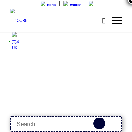
Korea
English
美國
UK
I.CORE
STUDY
Lorem ipsum dolor sit amet,
consectetuer adipiscing elit.
Aenean massa. Cum sociis
natoque penatibus et magnis cum
sociis natoque penatibus et
magnis .