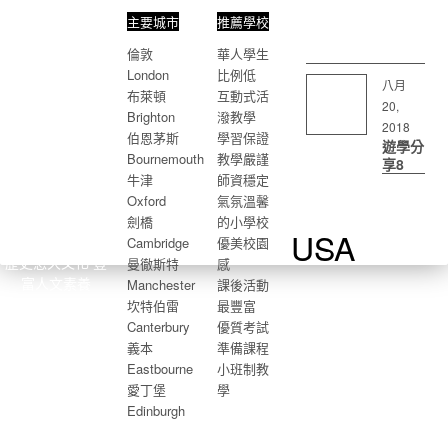
主要城市
推薦學校
倫敦
華人學生
London
比例低
八月
布萊頓
互動式活
20,
Brighton
潑教學
2018
伯恩茅斯
學習保證
遊學分
Bournemouth
教學嚴謹
享8
牛津
師資穩定
英國
Oxford
氣氛溫馨
劍橋
的小學校
USA
Cambridge
優美校園
歷史悠久文化 豐
曼徹斯特
感
富人文素養
Manchester
課後活動
坎特伯雷
最豐富
Canterbury
優質考試
義本
準備課程
Eastbourne
小班制教
愛丁堡
學
Edinburgh