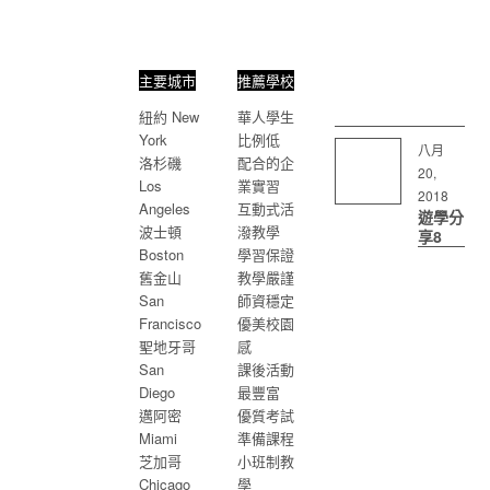
主要城市
推薦學校
紐約 New
華人學生
York
比例低
八月
洛杉磯
配合的企
20,
Los
業實習
2018
Angeles
互動式活
遊學分
波士頓
潑教學
享8
Boston
學習保證
美國
舊金山
教學嚴謹
San
師資穩定
Francisco
優美校園
移民組成國度 人
聖地牙哥
感
口文化多元
San
課後活動
Diego
最豐富
邁阿密
優質考試
Miami
準備課程
芝加哥
小班制教
Chicago
學