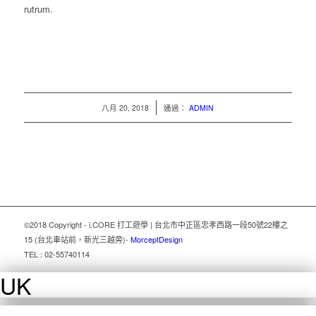
rutrum.
/
八月 20, 2018
通過：
ADMIN
©2018 Copyright - i.CORE 打工遊學 | 台北市中正區忠孝西路一段50號22樓之
15 (台北車站前，新光三越旁)
-
MorceptDesign
TEL : 02-55740114
UK