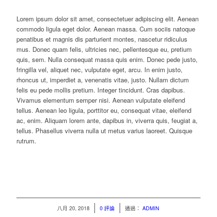
Lorem ipsum dolor sit amet, consectetuer adipiscing elit. Aenean
commodo ligula eget dolor. Aenean massa. Cum sociis natoque
penatibus et magnis dis parturient montes, nascetur ridiculus
mus.
Donec quam felis, ultricies nec, pellentesque eu, pretium
quis, sem. Nulla consequat massa quis enim. Donec pede justo,
fringilla vel, aliquet nec, vulputate eget, arcu. In enim justo,
rhoncus ut, imperdiet a, venenatis vitae, justo. Nullam dictum
felis eu pede mollis pretium. Integer tincidunt. Cras dapibus.
Vivamus elementum semper nisi. Aenean vulputate eleifend
tellus. Aenean leo ligula, porttitor eu, consequat vitae, eleifend
ac, enim. Aliquam lorem ante, dapibus in, viverra quis, feugiat a,
tellus. Phasellus viverra nulla ut metus varius laoreet. Quisque
rutrum.
/
/
八月 20, 2018
0 評論
通過：
ADMIN