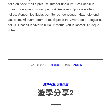
felis eu pede mollis pretium. Integer tincidunt. Cras dapibus.
Vivamus elementum semper nisi. Aenean vulputate eleifend
tellus. Aenean leo ligula, porttitor eu, consequat vitae, eleifend
ac, enim. Aliquam lorem ante, dapibus in, viverra quis, feugiat a,
tellus. Phasellus viverra nulla ut metus varius laoreet. Quisque
rutrum.
/
/
八月 20, 2018
0 評論
通過：
ADMIN
課程分享
,
遊學記事
遊學分享2